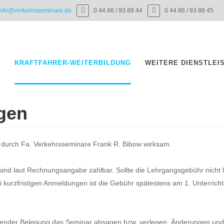
info@verkehrsseminare.de
0 44 86 / 93 88 44
0 44 86 / 93 88 45
E
KRAFTFAHRER-WEITERBILDUNG
WEITERE DIENSTLEI
gen
ng durch Fa. Verkehrsseminare Frank R. Bibow wirksam.
nd laut Rechnungsangabe zahlbar. Sollte die Lehrgangsgebühr nicht l
i kurzfristigen Anmeldungen ist die Gebühr spätestens am 1. Unterrichts
ichender Belegung das Seminar absagen bzw. verlegen. Änderungen un